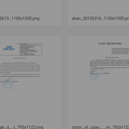
0610_1100x1500.png
skan_20150316_1100x1500.p
spk_g__t_793x1122.png
otzyv_ot_szao___m_792x112