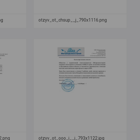
ng
otzyv_ot_chsup__j_790x1116.png
2.png
otzyv_ot_ooo_i__j_793x1122.jpg