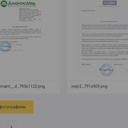
amant__d_793x1122.png
ivejv2_791x909.png
 фотографиям