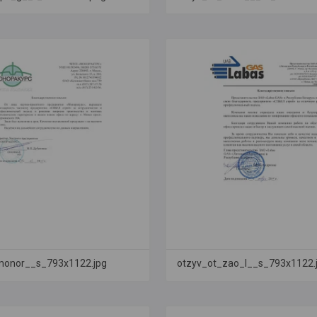
monor__s_793x1122.jpg
otzyv_ot_zao_l__s_793x1122.