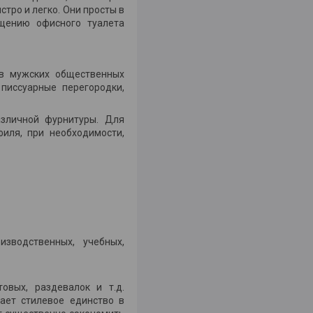
тро и легко. Они просты в
щению офисного туалета
 в мужских общественных
 писсуарные перегородки,
зличной фурнитуры. Для
иля, при необходимости,
зводственных, учебных,
овых, раздевалок и т.д.
ает стилевое единство в