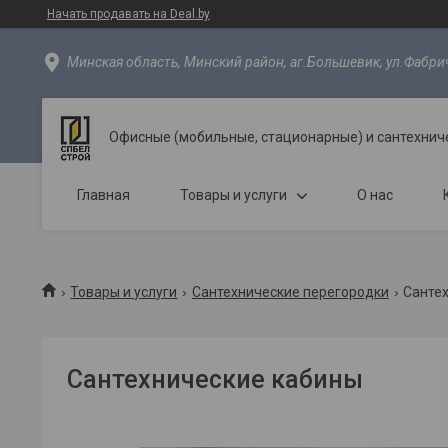
Начать продавать на Deal.by
Минская область, Минский район, аг.Большевик, ул.Фабрич
Офисные (мобильные, стационарные) и сантехнич
Главная
Товары и услуги
О нас
Товары и услуги
Сантехнические перегородки
Санте
Сантехнические кабины