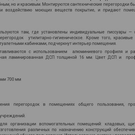
бным, но и красивым. Монтируются сантехнические перегородки быс
ю и воздействию моющих веществ покрытие, и придают поме
ользуются там, где установлены индивидуальные писсуары —
перегородок утилитарно-гигиеническое. Кроме того, красивые
 туалетными кабинками, подчеркнут интерьер помещения.
отавливаются с использованием алюминиевого профиля и ра
нная ламинированная ДСП толщиной 16 мм. Цвет ДСП и проф
ами 700 мм
ления перегородок в помещениях общего пользования, прои
 учреждений.
для организации вспомогательных помещений: кладовых, щит
зготовления различных по назначению конструкций обеспечив