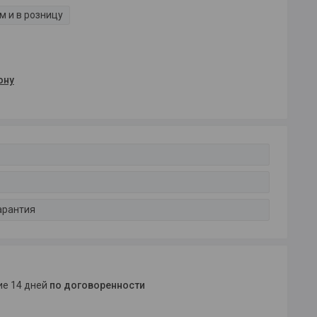
м и в розницу
ону
арантия
ние 14 дней
по договоренности