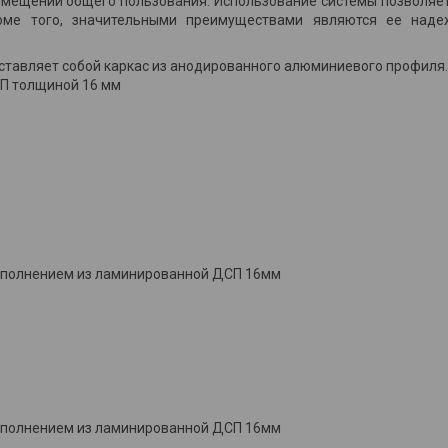
омещений общего пользования. Использование системы позволяе
оме того, значительными преимуществами являются ее наде
ставляет собой каркас из анодированного алюминиевого профиля.
СП толщиной 16 мм
аполнением из ламинированной ДСП 16мм
аполнением из ламинированной ДСП 16мм